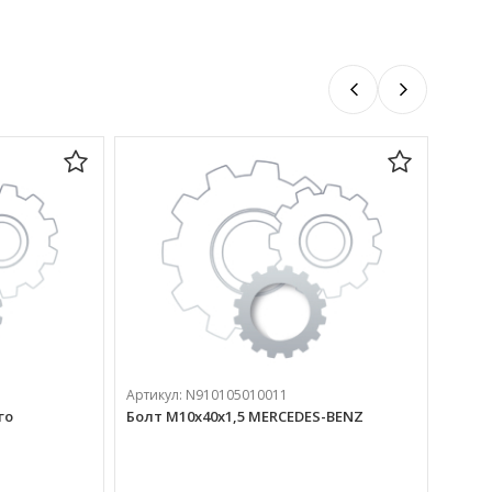
Артик
Артикул:
N910105010011
Болт 
го
Болт М10х40х1,5 MERCEDES-BENZ
1 04