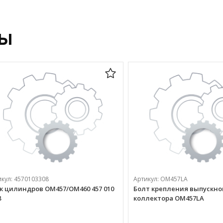
ры
икул:
4570103308
Артикул:
ОМ457LA
к цилиндров OM457/OM460 457 010
Болт крепления выпускно
8
коллектора ОМ457LA