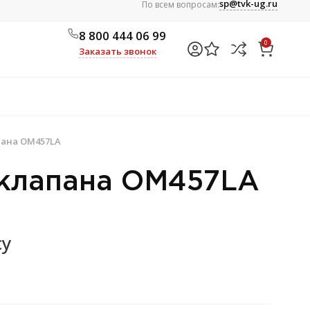
sp@tvk-ug.ru
По всем вопросам:
8 800 444 06 99
0
Заказать звонок
пана OM457LA
 клапана OM457LA
су