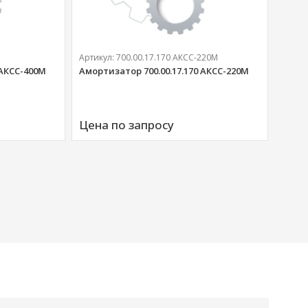
Артикул:
700.00.17.170 АКСС-220М
 АКСС-400М
Амортизатор 700.00.17.170 АКСС-220М
Артик
Аморт
Цена по запросу
00676
Цена