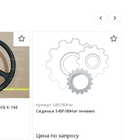
Артик
Стекл
Артикул:
S45F/80Har
СБ К-744
Сиденье S45F/80Har пневмо
5 71
Цена по запросу