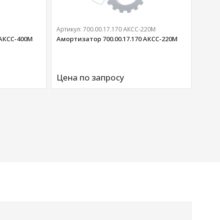
Артикул:
700.00.17.170 АКСС-220М
 АКСС-400М
Амортизатор 700.00.17.170 АКСС-220М
Артик
Аморт
Цена по запросу
00676
Цена