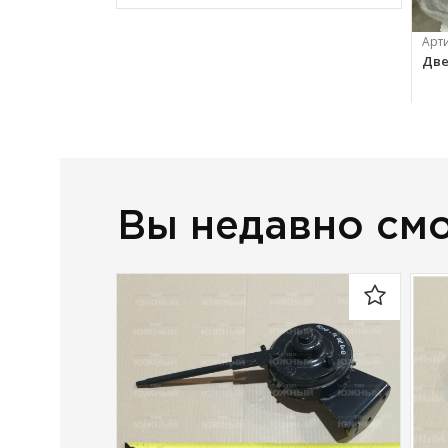
Арт
Две
33 
Вы недавно см