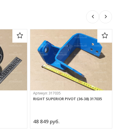
Артикул:
317035
Артик
RIGHT SUPERIOR PIVOT (36-38) 317035
SCREW
48 849 
руб.
343 