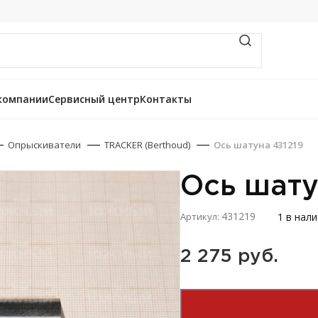
компании
Сервисный центр
Контакты
Опрыскиватели
TRACKER (Berthoud)
Ось шатуна 431219
Ось шату
431219
1 в нал
Артикул:
2 275 
руб.