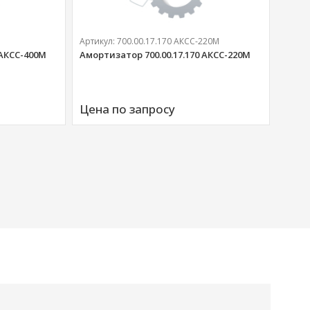
Артикул:
700.00.17.170 АКСС-220М
 АКСС-400М
Амортизатор 700.00.17.170 АКСС-220М
Артик
Аморт
Цена по запросу
00676
Цена