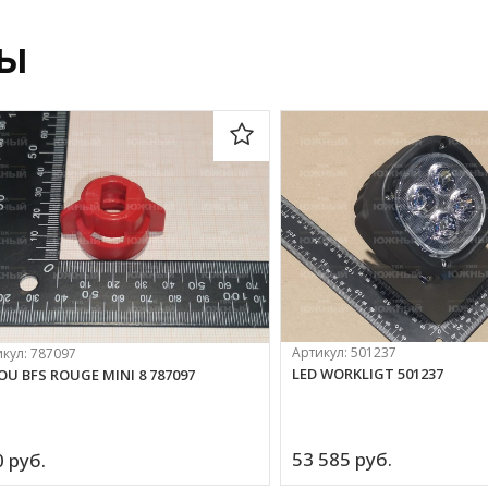
ры
Артикул:
501237
икул:
787097
LED WORKLIGT 501237
OU BFS ROUGE MINI 8 787097
53 585 
руб.
 
руб.