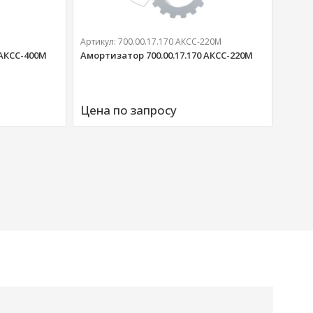
Артикул:
700.00.17.170 АКСС-220М
 АКСС-400М
Амортизатор 700.00.17.170 АКСС-220М
Артик
Аморт
Цена по запросу
00676
Цена