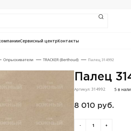
компании
Сервисный центр
Контакты
Опрыскиватели
TRACKER (Berthoud)
Палец 314992
Палец 31
314992
5 в нал
Артикул:
8 010 
руб.