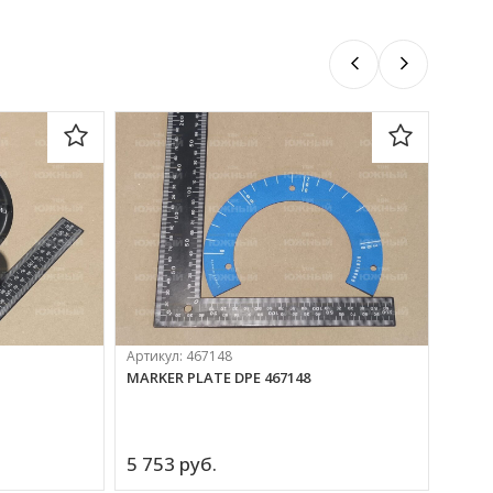
Артикул:
467148
Артик
MARKER PLATE DPE 467148
PARAC
5 753 
руб.
Цена