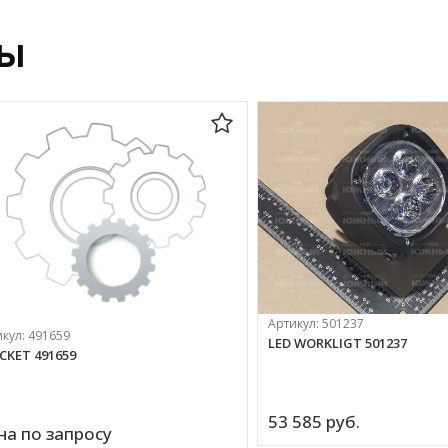
ры
Артикул:
501237
икул:
491659
LED WORKLIGT 501237
CKET 491659
53 585 
руб.
на по запросу